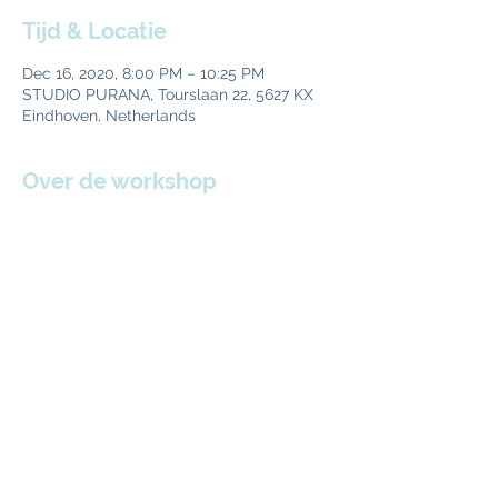
Tijd & Locatie
Dec 16, 2020, 8:00 PM – 10:25 PM
STUDIO PURANA, Tourslaan 22, 5627 KX
Eindhoven, Netherlands
Over de workshop
Al vier jaar geef ik elke week een 
ademsessie specifiek gericht aan een 
mannengroep
. De meest gehoorde 
reactie is: “Dit zou iedereen moeten doen.”

In vier weken krijg je tools (huiswerk om te 
doen) om nog sterker in het leven te 
staan. De kern is elke week een 
transformational  breath session
. En ik 
leer je ‘
De 7 magische ademminuten van 
Erik
’.