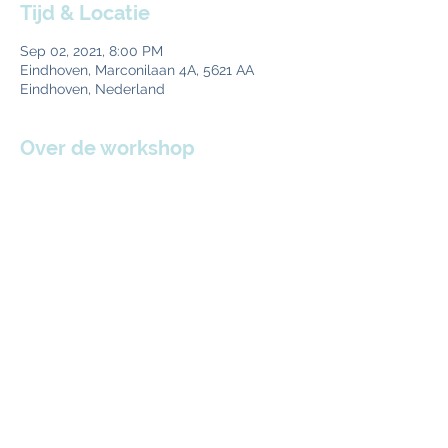
Tijd & Locatie
Sep 02, 2021, 8:00 PM
Eindhoven, Marconilaan 4A, 5621 AA
Eindhoven, Nederland
Over de workshop
Samen mediteren motiveert. In deze reeks 
leer je de beginselen van Vipassana 
meditatie en heb je voldoende ruimte 
tussen de lessen om daadwerkelijk te 
oefenen. Elke maand een les en oefenen 
maar. Je cultiveert en verfijnt je meditatie. 
Door vragen te stellen kun je aandachtig 
blijven oefenen. Wil jij meester worden 
over je geest? Insight meditatie is een 
aanvulling op het leven. 
Deel dit event