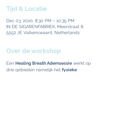
Tijd & Locatie
Dec 03, 2020, 8:30 PM – 10:35 PM
IN DE SIGARENFABRIEK, Meerstraat 8,
5552 JE Valkenswaard, Netherlands
Over de workshop
Een 
Healing Breath Ademsessie
 werkt op 
drie gebieden namelijk het 
fysieke 
lichaam
 wordt gereinigd en je ervaart 
daardoor een enorme opschoning en 
boost. Het 
emotioneel mentale deel
 wordt 
door de hogere energie die in zuurstof zit 
aangeraakt waardoor je ruimte voelt en 
de spanningen in geest en lijf verlicht 
worden. Een ademsessie lucht op. Voor 
iedereen. En als laatste op het 
spirituele 
niveau
 waarin je je heel duidelijk 
verbonden en liefdevoller voelt met jezelf 