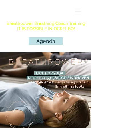
Breathpower Breathing Coach Training
IT IS POSSIBLE IN OCKELBO!
Agenda