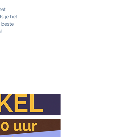
het
s je het
f beste
k!