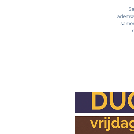
Sa
ademwer
samen 
m