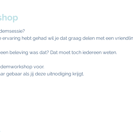
shop
ademsessie? 
 ervaring hebt gehad wil je dat graag delen met een vriend(in), je
t een beleving was dat? Dat moet toch iedereen weten. 
 ademworkshop voor.
 gebaar als jij deze uitnodiging krijgt.
t