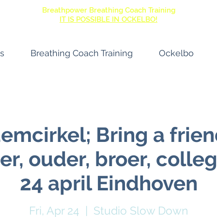
Breathpower Breathing Coach Training
IT IS POSSIBLE IN OCKELBO!
s
Breathing Coach Training
Ockelbo
mcirkel; Bring a frie
er, ouder, broer, colleg
24 april Eindhoven
Fri, Apr 24
  |  
Studio Slow Down