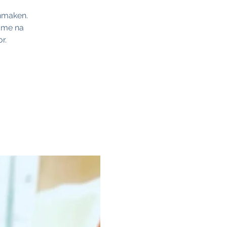
nmaken.
name na
r.