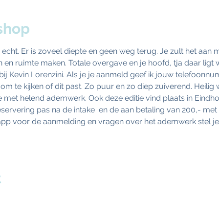
shop
 is echt. Er is zoveel diepte en geen weg terug. Je zult het aan
nen en ruimte maken. Totale overgave en je hoofd, tja daar ligt
t bij Kevin Lorenzini. Als je je aanmeld geef ik jouw telefoon
om te kijken of dit past. Zo puur en zo diep zuiverend. Heilig 
e met helend ademwerk. Ook deze editie vind plaats in Eindh
servering pas na de intake  en de aan betaling van 200,- met K
app voor de aanmelding en vragen over het ademwerk stel je h
t