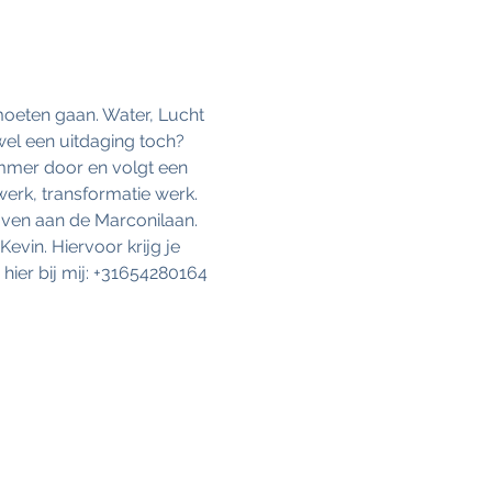
 moeten gaan. Water, Lucht 
 wel een uitdaging toch? 
nummer door en volgt een 
werk, transformatie werk. 
oven aan de Marconilaan. 
evin. Hiervoor krijg je 
ier bij mij: +31654280164 