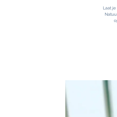
Laat j
Natuur
o