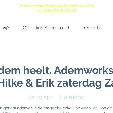
Breathpower Ademcoach opleiding 2026
HET KAN IN OCKELBO
 wij?
Opleiding Ademcoach
Ockelbo
dem heelt. Ademworks
Hilke & Erik zaterdag Za
za 19 apr
  |  
Helmond
 gericht ademen in de magische cirkel van een yurt. Hoe d