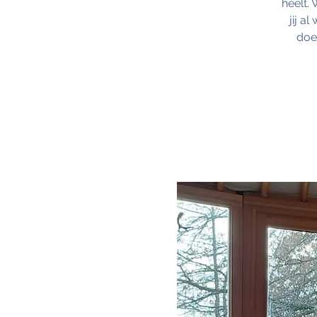
heelt.
jij a
doe