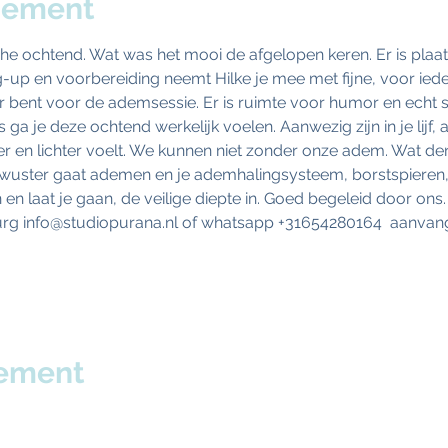
nement
he ochtend. Wat was het mooi de afgelopen keren. Er is plaa
up en voorbereiding neemt Hilke je mee met fijne, voor iede
r bent voor de ademsessie. Er is ruimte voor humor en echt 
Dus ga je deze ochtend werkelijk voelen. Aanwezig zijn in je lij
er en lichter voelt. We kunnen niet zonder onze adem. Wat den
bewuster gaat ademen en je ademhalingsysteem, borstspieren,
 en laat je gaan, de veilige diepte in. Goed begeleid door ons. 
Tilburg info@studiopurana.nl of whatsapp +31654280164  aanva
nement