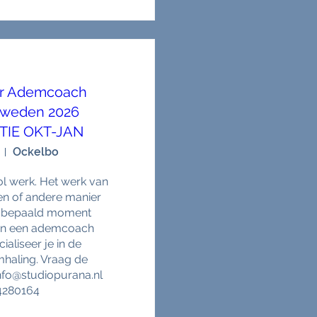
r Ademcoach
Zweden 2026
TIE OKT-JAN
Ockelbo
l werk. Het werk van 
n of andere manier 
n bepaald moment 
an een ademcoach 
aliseer je in de 
aling. Vraag de 
nfo@studiopurana.nl 
4280164