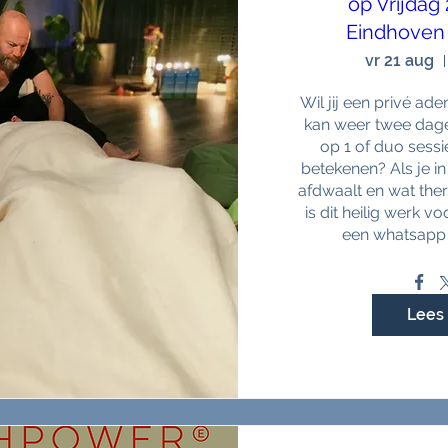
op Vrijdag
Eindhoven 
vr 21 aug
Wil jij een privé ad
kan weer twee dagen 
op 1 of duo sessi
betekenen? Als je in
afdwaalt en wat ther
is dit heilig werk vo
een whatsapp 
Lees 