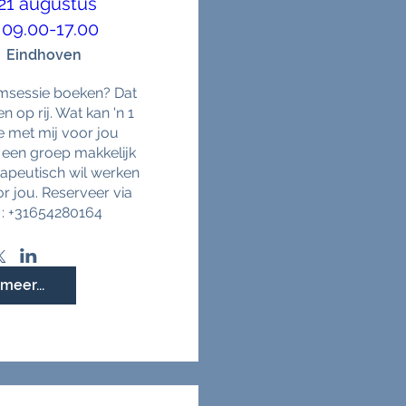
 21 augustus
09.00-17.00
Eindhoven
emsessie boeken? Dat 
op rij. Wat kan 'n 1 
e met mij voor jou 
 een groep makkelijk 
apeutisch wil werken  
or jou. Reserveer via 
: +31654280164
meer...