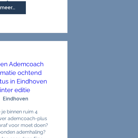
meer...
6 een Ademcoach
rmatie ochtend
tus in Eindhoven
nter editie
Eindhoven
 je binnen ruim 4 
er ademcoach-plus 
oraf voor moet doen? 
bonden ademhaling? 