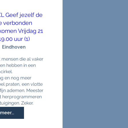
 Geef jezelf de
de verbonden
komen Vrijdag 21
9.00 uur (1)
Eindhoven
ensen die al vaker 
en hebben in een 
irkel. 

ng en nog meer 
el praten, een vlotte 
ijn ademen. Meester 
et herprogrammeren 
uigingen. Zeker.
meer...