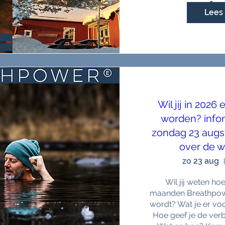
Lees 
Wil jij in 202
worden? info
zondag 23 augs
over de wi
zo 23 aug
Wil jij weten hoe
maanden Breathpow
wordt? Wat je er vo
Hoe geef je de ver