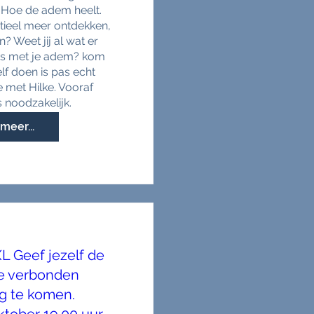
. Hoe de adem heelt. 
tieel meer ontdekken, 
? Weet jij al wat er 
is met je adem? kom 
f doen is pas echt 
 met Hilke. Vooraf 
 noodzakelijk.
meer...
 Geef jezelf de
de verbonden
g te komen.