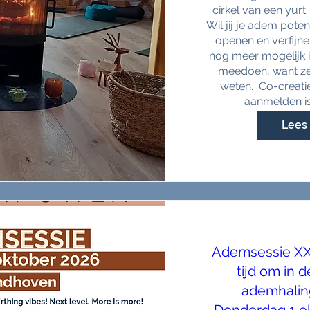
cirkel van een yurt
Wil jij je adem poten
openen en verfijnen
nog meer mogelijk 
meedoen, want zel
weten.  Co-creatie
aanmelden is
Lees 
Ademsessie XXL
tijd om in 
ademhalin