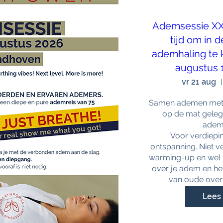
Ademsessie XXL
tijd om in 
ademhaling te 
augustus 1
vr 21 aug
Samen ademen met m
op de mat geleg
ademc
Voor verdiepi
ontspanning. Niet ve
warming-up en wel f
over je adem en h
van oude overt
Lees 