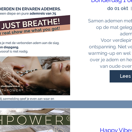
Donderdag 1 ok
do 01 okt
Samen ademen met m
op de mat geleg
ademc
Voor verdiepi
ontspanning. Niet ve
warming-up en wel f
over je adem en h
van oude overt
Lees 
Happy Vibe