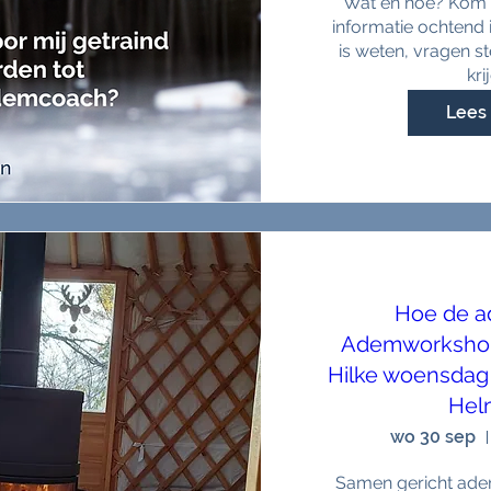
Wat en hoe? Kom d
informatie ochtend 
is weten, vragen st
kri
Lees 
Hoe de a
Ademworkshop 
Hilke woensdag
Hel
wo 30 sep
Samen gericht ade