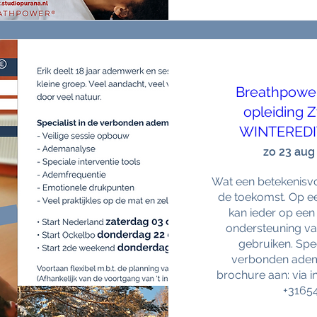
Breathpowe
opleiding 
WINTEREDI
zo 23 aug
Wat een betekenisvo
de toekomst. Op ee
kan ieder op ee
ondersteuning v
gebruiken. Speci
verbonden ademh
brochure aan: via i
+3165