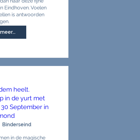
an naar deze fijne 
in Eindhoven. Voelen 
ellen is antwoorden 
jgen.
meer...
dem heelt.
in de yurt met
 30 September in
mond
Binderseind
men in de magische 