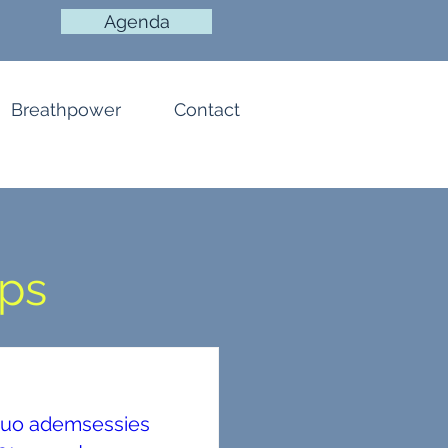
Agenda
Breathpower
Contact
ps
 duo ademsessies