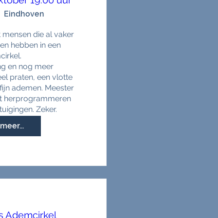
tober 19.00 uur
Eindhoven
ensen die al vaker 
en hebben in een 
irkel. 

ng en nog meer 
el praten, een vlotte 
ijn ademen. Meester 
et herprogrammeren 
uigingen. Zeker.
meer...
s Ademcirkel