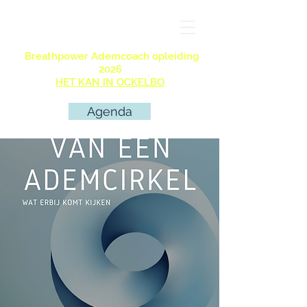
Breathpower Ademcoach opleiding
2026
HET KAN IN OCKELBO
Agenda