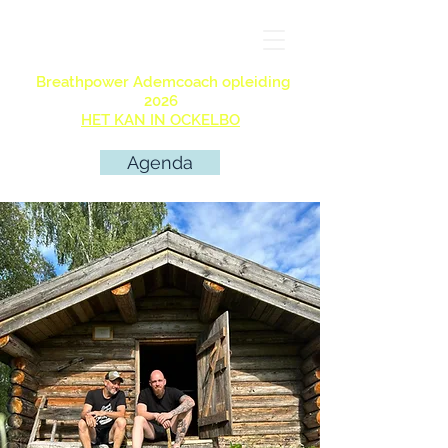
Breathpower Ademcoach opleiding
2026
HET KAN IN OCKELBO
Agenda