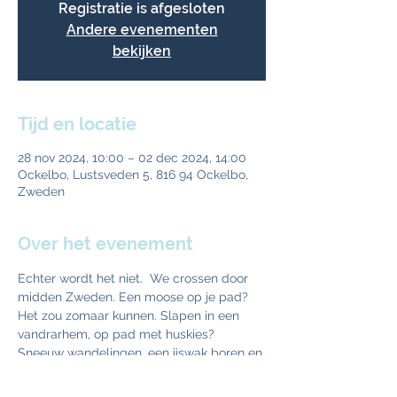
Registratie is afgesloten
Andere evenementen
bekijken
Tijd en locatie
28 nov 2024, 10:00 – 02 dec 2024, 14:00
Ockelbo, Lustsveden 5, 816 94 Ockelbo,
Zweden
Over het evenement
Echter wordt het niet.  We crossen door 
midden Zweden. Een moose op je pad? 
Het zou zomaar kunnen. Slapen in een 
vandrarhem, op pad met huskies? 
Sneeuw wandelingen, een ijswak boren en 
zagen en er ala Wim Hof in gaan zitten. 
Juist. Of ijsvissen met een zwaar biertje?