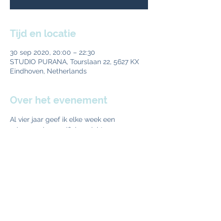
Tijd en locatie
30 sep 2020, 20:00 – 22:30
STUDIO PURANA, Tourslaan 22, 5627 KX
Eindhoven, Netherlands
Over het evenement
Al vier jaar geef ik elke week een 
ademsessie specifiek gericht aan een 
mannengroep
. De meest gehoorde 
reactie is: “Dit zou iedereen moeten doen.” 
In vier weken krijg je tools (huiswerk om te 
doen) om nog sterker in het leven te 
staan. De kern is elke week een 
transformational  breath session
. En ik 
leer je ‘
De 7 magische ademminuten van 
Erik
’. Kom een kijken, doen eens mee, dan 