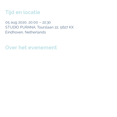
Tijd en locatie
05 aug 2020, 20:00 – 22:30
STUDIO PURANA, Tourslaan 22, 5627 KX
Eindhoven, Netherlands
Over het evenement
Al vier jaar geef ik elke week een 
ademsessie specifiek gericht aan een 
mannengroep
. De meest gehoorde 
reactie is: “Dit zou iedereen moeten doen.”

In vier weken krijg je tools (huiswerk om te 
doen) om nog sterker in het leven te 
staan. De kern is elke week een 
transformational  breath session
. En ik 
leer je ‘
De 7 magische ademminuten van 
Erik
’.