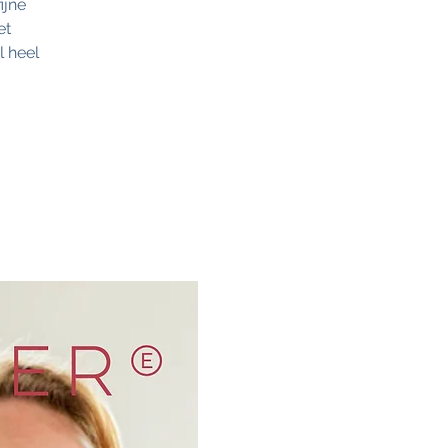
ijne
et
l heel