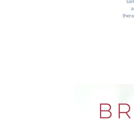
sam
a
thera