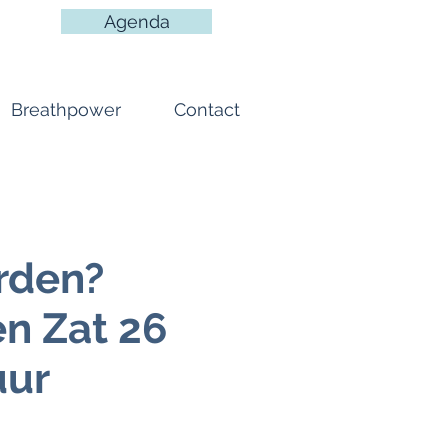
Agenda
Breathpower
Contact
rden?
en Zat 26
uur