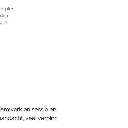
ch-plus
nden
d in