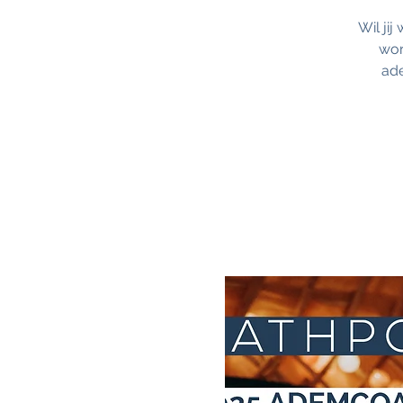
Wil ji
wor
ade