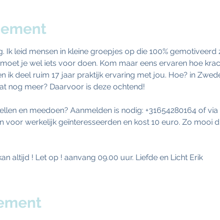
nement
g. Ik leid mensen in kleine groepjes op die 100% gemotiveerd
moet je wel iets voor doen. Kom maar eens ervaren hoe kra
 ik deel ruim 17 jaar praktijk ervaring met jou. Hoe? in Zwe
 Wat nog meer? Daarvoor is deze ochtend!  
tellen en meedoen? Aanmelden is nodig: +31654280164 of via 
n voor werkelijk geïnteresseerden en kost 10 euro. Zo mooi di
n altijd ! Let op ! aanvang 09.00 uur. Liefde en Licht Erik 
nement