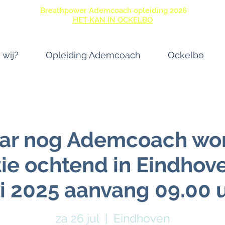
Breathpower Ademcoach opleiding 2026
HET KAN IN OCKELBO
 wij?
Opleiding Ademcoach
Ockelbo
jaar nog Ademcoach wo
ie ochtend in Eindhov
li 2025 aanvang 09.00 
za 26 jul
  |  
Eindhoven