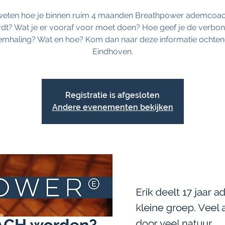
j weten hoe je binnen ruim 4 maanden Breathpower ademcoa
dt? Wat je er vooraf voor moet doen? Hoe geef je de verbo
mhaling? Wat en hoe? Kom dan naar deze informatie ochten
Eindhoven.
Registratie is afgesloten
Andere evenementen bekijken