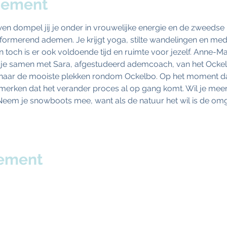
nement
 dompel jij je onder in vrouwelijke energie en de zweedse
formerend ademen. Je krijgt yoga, stilte wandelingen en medit
 toch is er ook voldoende tijd en ruimte voor jezelf. Anne-Ma
 je samen met Sara, afgestudeerd ademcoach, van het Ockelb
naar de mooiste plekken rondom Ockelbo. Op het moment dat 
erken dat het verander proces al op gang komt. Wil je meer 
eem je snowboots mee, want als de natuur het wil is de om
nement