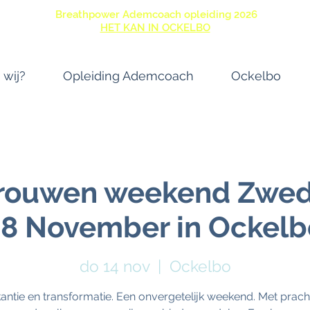
Breathpower Ademcoach opleiding 2026
HET KAN IN OCKELBO
 wij?
Opleiding Ademcoach
Ockelbo
Vrouwen weekend Zwede
18 November in Ockelb
do 14 nov
  |  
Ockelbo
antie en transformatie. Een onvergetelijk weekend. Met prach