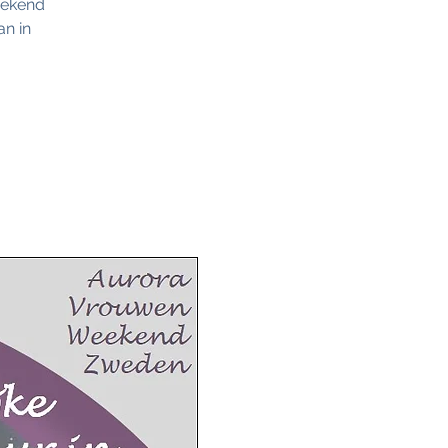
eekend
an in