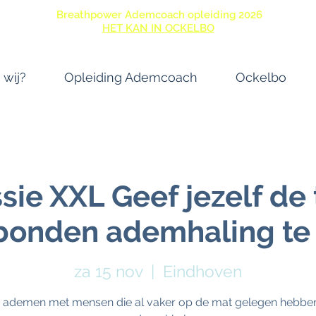
Breathpower Ademcoach opleiding 2026
HET KAN IN OCKELBO
 wij?
Opleiding Ademcoach
Ockelbo
ie XXL Geef jezelf de t
bonden ademhaling t
za 15 nov
  |  
Eindhoven
ademen met mensen die al vaker op de mat gelegen hebben