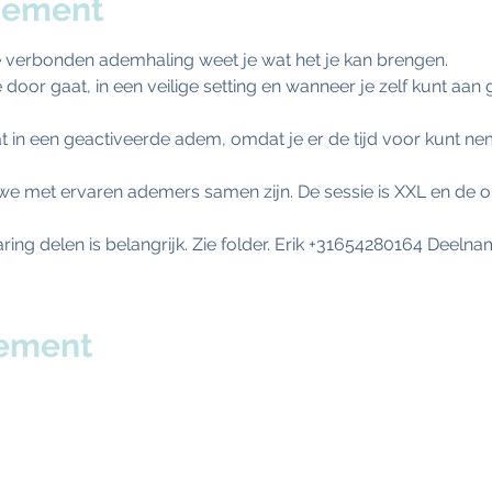
nement
e verbonden ademhaling weet je wat het je kan brengen.
 door gaat, in een veilige setting en wanneer je zelf kunt aa
t in een geactiveerde adem, omdat je er de tijd voor kunt n
t we met ervaren ademers samen zijn. De sessie is XXL en de 
ing delen is belangrijk. Zie folder. Erik +31654280164 Deelna
nement