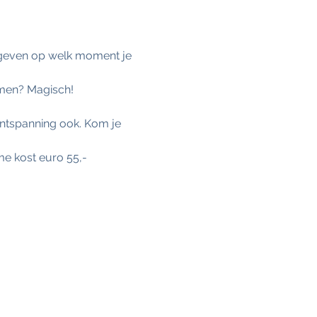
n geven op welk moment je 
emen? Magisch!
ontspanning ook. Kom je 
me kost euro 55,-