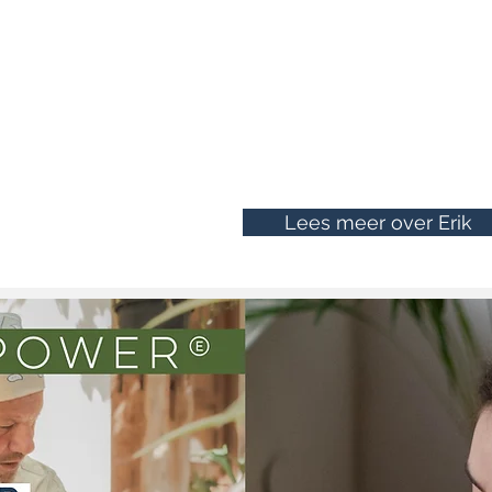
oplost.
Verander je je adem dan heeft dat dire
gedachtes, emoties en lichamelijke se
beweging krijgt je brein informatie o
binnen. Door beweging ontspan je, reg
je lichaamsgevoel of fysieke bewustzi
kind deed je niks liever.
Lees meer over Erik