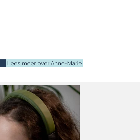
ct positief invloed op
nsaties. Door
p een andere manier
uleer je en verbeter je
jn. Bewegen is leuk, als
Lees meer over Anne-Marie