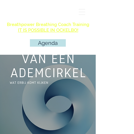
Breathpower Breathing Coach Training
IT IS POSSIBLE IN OCKELBO!
Agenda